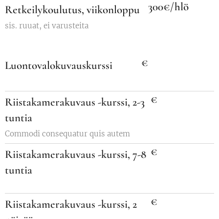
300€/hlö
Retkeilykoulutus, viikonloppu
sis. ruuat, ei varusteita
€
Luontovalokuvauskurssi
€
Riistakamerakuvaus -kurssi, 2-3
tuntia
Commodi consequatur quis autem
€
Riistakamerakuvaus -kurssi, 7-8
tuntia
€
Riistakamerakuvaus -kurssi, 2